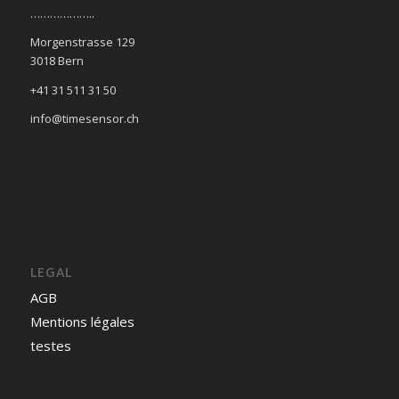
………………..
Morgenstrasse 129
3018 Bern
+41 31 511 31 50
info@timesensor.ch
LEGAL
AGB
Mentions légales
testes