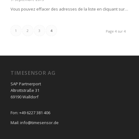
Vous pouvez effacer des adresses de la liste en cliquant sur…
1
2
3
4
Page 4 sur 4
TIMESENSOR AG
SAP Partnerport
Altrottstraße 31
69190 Walldorf
Fon: +49 6227 381 406
Mail: info@timesensor.de